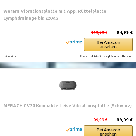
Werara Vibrationsplatte mit App, Rüttelplatte
Lymphdrainage bis 220KG
119,99 €
94,99 €
Bei Amazon
ansehen
*
Preis inkl. MwSt., zzgl. Versandkosten
Anzeige
MERACH CV30 Kompakte Leise Vibrationsplatte (Schwarz)
99,99 €
89,99 €
Bei Amazon
ansehen