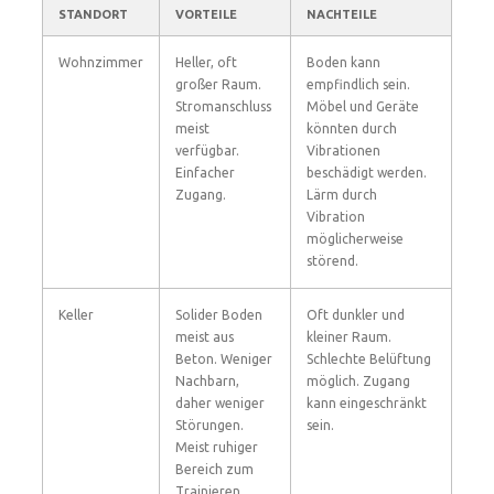
STANDORT
VORTEILE
NACHTEILE
Wohnzimmer
Heller, oft
Boden kann
großer Raum.
empfindlich sein.
Stromanschluss
Möbel und Geräte
meist
könnten durch
verfügbar.
Vibrationen
Einfacher
beschädigt werden.
Zugang.
Lärm durch
Vibration
möglicherweise
störend.
Keller
Solider Boden
Oft dunkler und
meist aus
kleiner Raum.
Beton. Weniger
Schlechte Belüftung
Nachbarn,
möglich. Zugang
daher weniger
kann eingeschränkt
Störungen.
sein.
Meist ruhiger
Bereich zum
Trainieren.