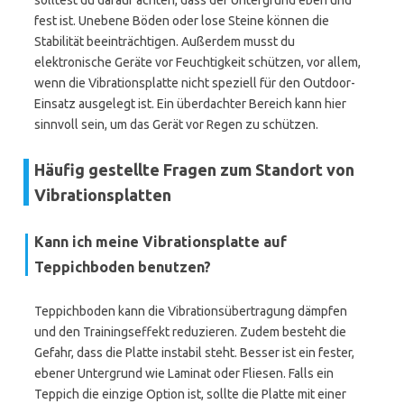
solltest du darauf achten, dass der Untergrund eben und
fest ist. Unebene Böden oder lose Steine können die
Stabilität beeinträchtigen. Außerdem musst du
elektronische Geräte vor Feuchtigkeit schützen, vor allem,
wenn die Vibrationsplatte nicht speziell für den Outdoor-
Einsatz ausgelegt ist. Ein überdachter Bereich kann hier
sinnvoll sein, um das Gerät vor Regen zu schützen.
Häufig gestellte Fragen zum Standort von
Vibrationsplatten
Kann ich meine Vibrationsplatte auf
Teppichboden benutzen?
Teppichboden kann die Vibrationsübertragung dämpfen
und den Trainingseffekt reduzieren. Zudem besteht die
Gefahr, dass die Platte instabil steht. Besser ist ein fester,
ebener Untergrund wie Laminat oder Fliesen. Falls ein
Teppich die einzige Option ist, sollte die Platte mit einer