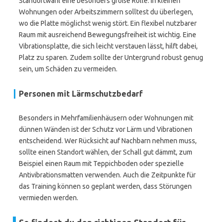
Standortwahl eine besonders große Rolle. In kleinen
Wohnungen oder Arbeitszimmern solltest du überlegen,
wo die Platte möglichst wenig stört. Ein flexibel nutzbarer
Raum mit ausreichend Bewegungsfreiheit ist wichtig. Eine
Vibrationsplatte, die sich leicht verstauen lässt, hilft dabei,
Platz zu sparen. Zudem sollte der Untergrund robust genug
sein, um Schäden zu vermeiden.
Personen mit Lärmschutzbedarf
Besonders in Mehrfamilienhäusern oder Wohnungen mit
dünnen Wänden ist der Schutz vor Lärm und Vibrationen
entscheidend. Wer Rücksicht auf Nachbarn nehmen muss,
sollte einen Standort wählen, der Schall gut dämmt, zum
Beispiel einen Raum mit Teppichboden oder spezielle
Antivibrationsmatten verwenden. Auch die Zeitpunkte für
das Training können so geplant werden, dass Störungen
vermieden werden.