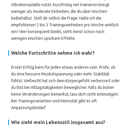
Vibrationsplatte nutzt. Kurzfristig viel trainieren bringt
weniger als moderate Einheiten, die du über Wochen
beibehältst. Stell dir selbst die Frage: Halte ich die
empfohlenen 2 bis 3 Trainingseinheiten pro Woche wirklich
ein? Wer konsequent bleibt, sieht meist schon nach
wenigen Wochen spürbare Effekte.
Welche Fortschritte nehme ich wahr?
Erster Erfolg kann für jeden etwas anderes sein. Prüfe, ob
du eine bessere Muskelspannung oder mehr Stabilität
fühlst. Vielleicht hat sich dein Körpergefühl verbessert oder
du bist bei Alltagstätigkeiten beweglicher. Falls du bisher
keine Veränderungen bemerkst, lass dich nicht entmutigen:
Bei Trainingsvarianten und Intensität gibt es oft
Anpassungsbedarf.
Wie sieht mein Lebensstil insgesamt aus?