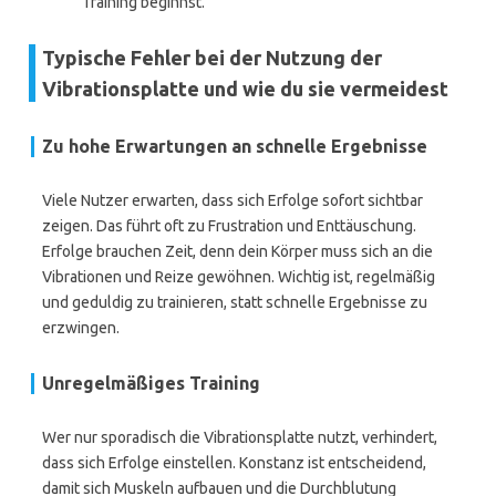
Training beginnst.
Typische Fehler bei der Nutzung der
Vibrationsplatte und wie du sie vermeidest
Zu hohe Erwartungen an schnelle Ergebnisse
Viele Nutzer erwarten, dass sich Erfolge sofort sichtbar
zeigen. Das führt oft zu Frustration und Enttäuschung.
Erfolge brauchen Zeit, denn dein Körper muss sich an die
Vibrationen und Reize gewöhnen. Wichtig ist, regelmäßig
und geduldig zu trainieren, statt schnelle Ergebnisse zu
erzwingen.
Unregelmäßiges Training
Wer nur sporadisch die Vibrationsplatte nutzt, verhindert,
dass sich Erfolge einstellen. Konstanz ist entscheidend,
damit sich Muskeln aufbauen und die Durchblutung