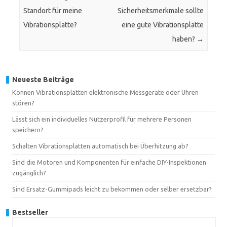
Standort für meine
Sicherheitsmerkmale sollte
Vibrationsplatte?
eine gute Vibrationsplatte
haben?
→
Neueste Beiträge
Können Vibrationsplatten elektronische Messgeräte oder Uhren
stören?
Lässt sich ein individuelles Nutzerprofil für mehrere Personen
speichern?
Schalten Vibrationsplatten automatisch bei Überhitzung ab?
Sind die Motoren und Komponenten für einfache DIY-Inspektionen
zugänglich?
Sind Ersatz-Gummipads leicht zu bekommen oder selber ersetzbar?
Bestseller