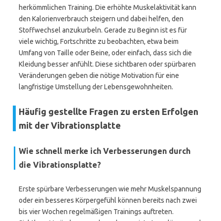
herkömmlichen Training. Die erhöhte Muskelaktivität kann
den Kalorienverbrauch steigern und dabei helfen, den
Stoffwechsel anzukurbeln. Gerade zu Beginn ist es für
viele wichtig, Fortschritte zu beobachten, etwa beim
Umfang von Taille oder Beine, oder einfach, dass sich die
Kleidung besser anfühlt. Diese sichtbaren oder spürbaren
Veränderungen geben die nötige Motivation für eine
langfristige Umstellung der Lebensgewohnheiten.
Häufig gestellte Fragen zu ersten Erfolgen
mit der Vibrationsplatte
Wie schnell merke ich Verbesserungen durch
die Vibrationsplatte?
Erste spürbare Verbesserungen wie mehr Muskelspannung
oder ein besseres Körpergefühl können bereits nach zwei
bis vier Wochen regelmäßigen Trainings auftreten.