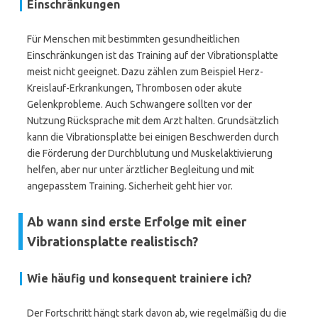
Einschränkungen
Für Menschen mit bestimmten gesundheitlichen
Einschränkungen ist das Training auf der Vibrationsplatte
meist nicht geeignet. Dazu zählen zum Beispiel Herz-
Kreislauf-Erkrankungen, Thrombosen oder akute
Gelenkprobleme. Auch Schwangere sollten vor der
Nutzung Rücksprache mit dem Arzt halten. Grundsätzlich
kann die Vibrationsplatte bei einigen Beschwerden durch
die Förderung der Durchblutung und Muskelaktivierung
helfen, aber nur unter ärztlicher Begleitung und mit
angepasstem Training. Sicherheit geht hier vor.
Ab wann sind erste Erfolge mit einer
Vibrationsplatte realistisch?
Wie häufig und konsequent trainiere ich?
Der Fortschritt hängt stark davon ab, wie regelmäßig du die