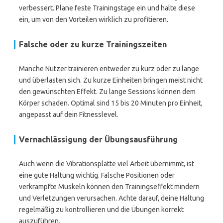
verbessert. Plane feste Trainingstage ein und halte diese
ein, um von den Vorteilen wirklich zu profitieren.
Falsche oder zu kurze Trainingszeiten
Manche Nutzer trainieren entweder zu kurz oder zu lange
und überlasten sich. Zu kurze Einheiten bringen meist nicht
den gewünschten Effekt. Zu lange Sessions können dem
Körper schaden. Optimal sind 15 bis 20 Minuten pro Einheit,
angepasst auf dein Fitnesslevel.
Vernachlässigung der Übungsausführung
Auch wenn die Vibrationsplatte viel Arbeit übernimmt, ist
eine gute Haltung wichtig. Falsche Positionen oder
verkrampfte Muskeln können den Trainingseffekt mindern
und Verletzungen verursachen. Achte darauf, deine Haltung
regelmäßig zu kontrollieren und die Übungen korrekt
auszuführen.