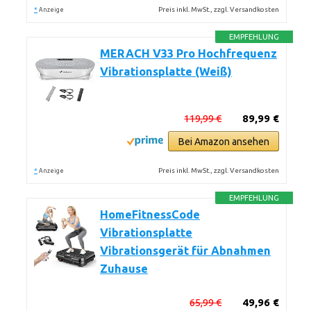
*
Preis inkl. MwSt., zzgl. Versandkosten
Anzeige
EMPFEHLUNG
MERACH V33 Pro Hochfrequenz
Vibrationsplatte (Weiß)
119,99 €
89,99 €
Bei Amazon ansehen
*
Preis inkl. MwSt., zzgl. Versandkosten
Anzeige
EMPFEHLUNG
HomeFitnessCode
Vibrationsplatte
Vibrationsgerät für Abnahmen
Zuhause
65,99 €
49,96 €