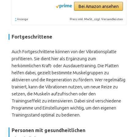
Bei Amazon ansehen
*
Preis inkl. MwSt., zzgl. Versandkosten
Anzeige
Fortgeschrittene
Auch Fortgeschrittene können von der Vibrationsplatte
profitieren. Sie dient hier als Ergänzung zum
herkömmlichen Kraft- oder Ausdauertraining. Die Platten
helfen dabei, gezielt bestimmte Muskelgruppen zu
aktivieren und die Regeneration zu fördern. Wer regelmäßig
trainiert, kann die Vibrationen nutzen, um neue Reize zu
setzen, die Muskeln aufzufrischen oder den
Trainingseffekt zu intensivieren. Dabei sind verschiedene
Programme und Einstellungen wichtig, um den eigenen
Trainingsstand optimal zu bedienen.
Personen mit gesundheitlichen