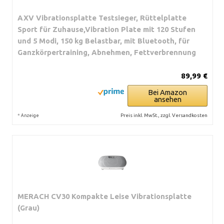
AXV Vibrationsplatte Testsieger, Rüttelplatte
Sport für Zuhause,Vibration Plate mit 120 Stufen
und 5 Modi, 150 kg Belastbar, mit Bluetooth, für
Ganzkörpertraining, Abnehmen, Fettverbrennung
89,99 €
Bei Amazon
ansehen
*
Preis inkl. MwSt., zzgl. Versandkosten
Anzeige
MERACH CV30 Kompakte Leise Vibrationsplatte
(Grau)