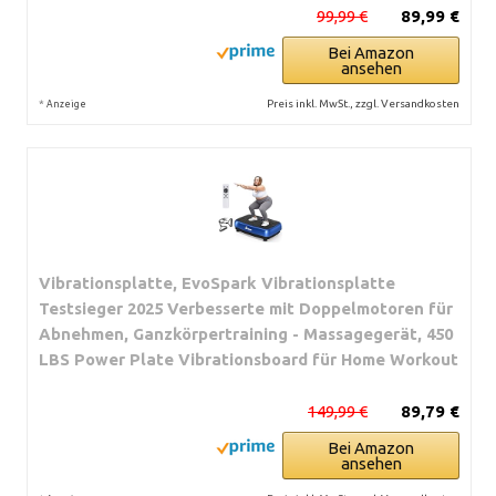
99,99 €
89,99 €
Bei Amazon
ansehen
*
Preis inkl. MwSt., zzgl. Versandkosten
Anzeige
Vibrationsplatte, EvoSpark Vibrationsplatte
Testsieger 2025 Verbesserte mit Doppelmotoren für
Abnehmen, Ganzkörpertraining - Massagegerät, 450
LBS Power Plate Vibrationsboard für Home Workout
149,99 €
89,79 €
Bei Amazon
ansehen