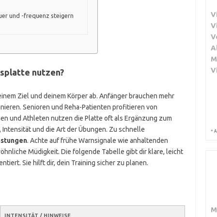
V
auer und -frequenz steigern
V
V
A
M
V
nsplatte nutzen?
einem Ziel und deinem Körper ab. Anfänger brauchen mehr
inieren. Senioren und Reha-Patienten profitieren von
nnen und Athleten nutzen die Platte oft als Ergänzung zum
 Intensität und die Art der Übungen. Zu schnelle
*
A
astungen
. Achte auf frühe Warnsignale wie anhaltenden
liche Müdigkeit. Die folgende Tabelle gibt dir klare, leicht
iert. Sie hilft dir, dein Training sicher zu planen.
M
INTENSITÄT / HINWEISE