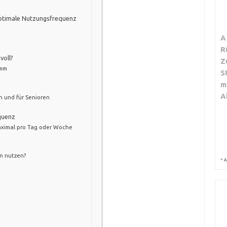
 optimale Nutzungsfrequenz
A
R
voll?
Z
amm
S
m
A
 und für Senioren
quenz
maximal pro Tag oder Woche
en nutzen?
*
A