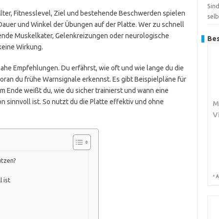
Sin
 Alter, Fitnesslevel, Ziel und bestehende Beschwerden spielen
sel
 Dauer und Winkel der Übungen auf der Platte. Wer zu schnell
ende Muskelkater, Gelenkreizungen oder neurologische
Bes
 keine Wirkung.
nahe Empfehlungen. Du erfährst, wie oft und wie lange du die
woran du frühe Warnsignale erkennst. Es gibt Beispielpläne für
Am Ende weißt du, wie du sicher trainierst und wann eine
sinnvoll ist. So nutzt du die Platte effektiv und ohne
M
V
utzen?
*
A
 ist