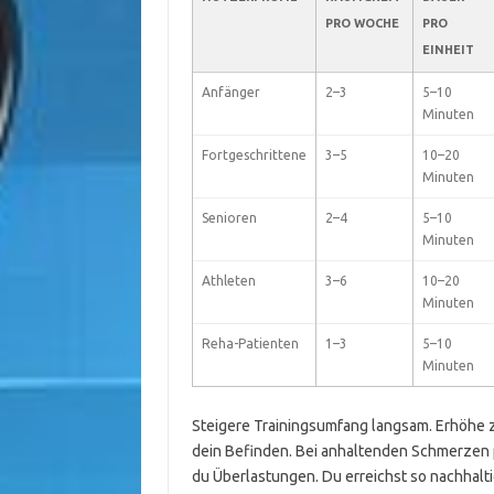
PRO WOCHE
PRO
EINHEIT
Anfänger
2–3
5–10
Minuten
Fortgeschrittene
3–5
10–20
Minuten
Senioren
2–4
5–10
Minuten
Athleten
3–6
10–20
Minuten
Reha-Patienten
1–3
5–10
Minuten
Steigere Trainingsumfang langsam. Erhöhe z
dein Befinden. Bei anhaltenden Schmerzen
du Überlastungen. Du erreichst so nachhalti