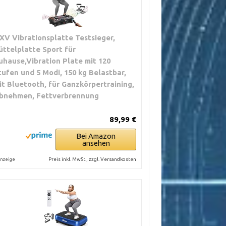
XV Vibrationsplatte Testsieger,
üttelplatte Sport für
uhause,Vibration Plate mit 120
tufen und 5 Modi, 150 kg Belastbar,
it Bluetooth, für Ganzkörpertraining,
bnehmen, Fettverbrennung
89,99 €
Bei Amazon
ansehen
Preis inkl. MwSt., zzgl. Versandkosten
nzeige