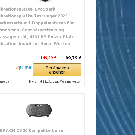
ibrationsplatte, EvoSpark
ibrationsplatte Testsieger 2025
erbesserte mit Doppelmotoren für
bnehmen, Ganzkörpertraining -
assagegerät, 450 LBS Power Plate
ibrationsboard für Home Workout
149,99 €
89,79 €
Bei Amazon
ansehen
Preis inkl. MwSt., zzgl. Versandkosten
nzeige
ERACH CV30 Kompakte Leise