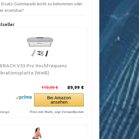
d Ersatz-Gummipads leicht zu bekommen oder
ber ersetzbar?
tseller
ERACH V33 Pro Hochfrequenz
ibrationsplatte (Weiß)
119,99 €
89,99 €
Bei Amazon
ansehen
Preis inkl. MwSt., zzgl. Versandkosten
nzeige