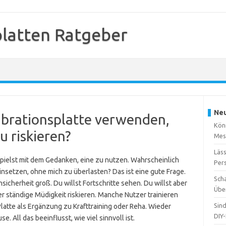
platten Ratgeber
Neu
Vibrationsplatte verwenden,
Kön
 riskieren?
Mes
Läss
spielst mit dem Gedanken, eine zu nutzen. Wahrscheinlich
Per
 einsetzen, ohne mich zu überlasten? Das ist eine gute Frage.
Sch
sicherheit groß. Du willst Fortschritte sehen. Du willst aber
Übe
 ständige Müdigkeit riskieren. Manche Nutzer trainieren
Sin
Platte als Ergänzung zu Krafttraining oder Reha. Wieder
DIY
. All das beeinflusst, wie viel sinnvoll ist.