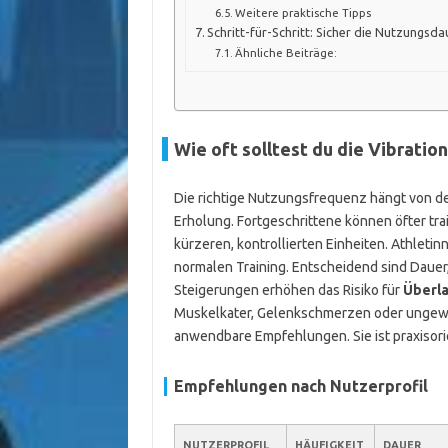
Weitere praktische Tipps
Schritt-für-Schritt: Sicher die Nutzungsd
Ähnliche Beiträge:
Wie oft solltest du die Vibratio
Die richtige Nutzungsfrequenz hängt von d
Erholung. Fortgeschrittene können öfter tra
kürzeren, kontrollierten Einheiten. Athleti
normalen Training. Entscheidend sind Dauer,
Steigerungen erhöhen das Risiko für
Überl
Muskelkater, Gelenkschmerzen oder ungewöhn
anwendbare Empfehlungen. Sie ist praxisorient
Empfehlungen nach Nutzerprofil
NUTZERPROFIL
HÄUFIGKEIT
DAUER