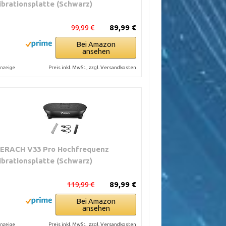
ibrationsplatte (Schwarz)
99,99 €
89,99 €
Bei Amazon
ansehen
Preis inkl. MwSt., zzgl. Versandkosten
nzeige
ERACH V33 Pro Hochfrequenz
ibrationsplatte (Schwarz)
119,99 €
89,99 €
Bei Amazon
ansehen
Preis inkl. MwSt., zzgl. Versandkosten
nzeige