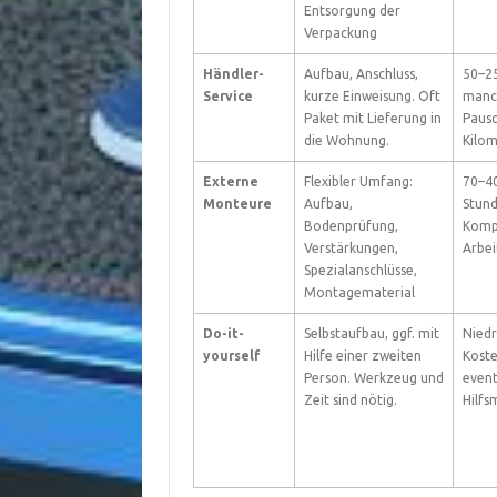
Entsorgung der
Verpackung
Händler-
Aufbau, Anschluss,
50–25
Service
kurze Einweisung. Oft
manc
Paket mit Lieferung in
Pausc
die Wohnung.
Kilom
Externe
Flexibler Umfang:
70–40
Monteure
Aufbau,
Stund
Bodenprüfung,
Komp
Verstärkungen,
Arbei
Spezialanschlüsse,
Montagematerial
Do-it-
Selbstaufbau, ggf. mit
Niedr
yourself
Hilfe einer zweiten
Koste
Person. Werkzeug und
event
Zeit sind nötig.
Hilfs