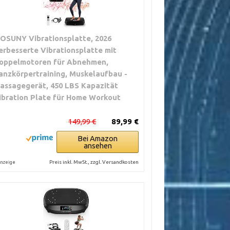
OSUNY Vibrationsplatte, 2026
erbesserte Vibrationsplatte mit
oppelmotoren für Abnehmen,
anzkörpertraining, Muskelaufbau -
assagegerät, 450 LBS Kapazität
ibration Plate für Home Workout
149,99 €
89,99 €
Bei Amazon
ansehen
Preis inkl. MwSt., zzgl. Versandkosten
nzeige