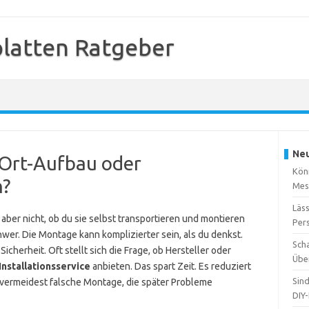
platten Ratgeber
Neu
-Ort-Aufbau oder
Kön
n?
Mes
Läss
t aber nicht, ob du sie selbst transportieren und montieren
Per
chwer. Die Montage kann komplizierter sein, als du denkst.
Sch
Sicherheit. Oft stellt sich die Frage, ob Hersteller oder
Übe
Installationsservice
anbieten. Das spart Zeit. Es reduziert
Sin
 vermeidest falsche Montage, die später Probleme
DIY