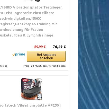
LYBIRD Vibrationsplatte Testsieger,
20 Leistungsstarke einstellbare
eschwindigkeiten,150KG
ragkraft,Ganzkörper-Training mit
ernbedienung für Frauen
uskelaufbau & Lymphdrainage
89,99 €
76,49 €
Bei Amazon
ansehen
Preis inkl. MwSt., zzgl. Versandkosten
nzeige
portstech Vibrationsplatte VP250 |