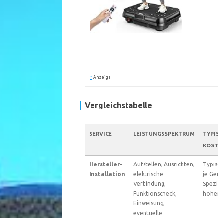
*
Anzeige
Vergleichstabelle
SERVICE
LEISTUNGSSPEKTRUM
TYPI
KOS
Hersteller-
Aufstellen, Ausrichten,
Typis
Installation
elektrische
je Ge
Verbindung,
Spez
Funktionscheck,
höher
Einweisung,
eventuelle