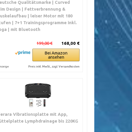
eutsche Qualitätsmarke | Curved
lim Design | Fettverbrennung &
uskelaufbau | leiser Motor mit 180
tufen | 7+1 Trainingsprogramme inkl.
oga | mit Bluetooth
199,00 €
168,00 €
Bei Amazon
ansehen
Preis inkl. MwSt., zzgl. Versandkosten
nzeige
erara Vibrationsplatte mit App,
üttelplatte Lymphdrainage bis 220KG