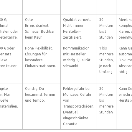
0 €;
Gute
Qualität variiert.
30
Meist k
hmal
Erreichbarkeit.
Nicht immer
Minuten
komplex
halen oder
Schneller Buchbar
Hersteller-
bis 3
klären,
etertarife.
beim Kauf.
zertifiziert.
Stunden
beeinflu
0 € oder
Hohe Flexibilität.
Kommunikation
1 bis
Kann Ga
ensatz.
Lösungen für
mit Hersteller
mehrere
automat
lexe
besondere
wichtig. Qualität
Stunden,
Dokume
ten teurer.
Einbausituationen.
schwankt.
je nach
Absprac
Umfang
nötig.
igste
Günstig. Du
Fehlergefahr bei
30
Kann Ge
n. Nur
bestimmst Termin
Montage. Gefahr
Minuten
einschrä
uelle
und Tempo.
von
bis
Herstel
materialien.
Transportschäden.
mehrere
Eventuell
Stunden
eingeschränkte
Garantie.