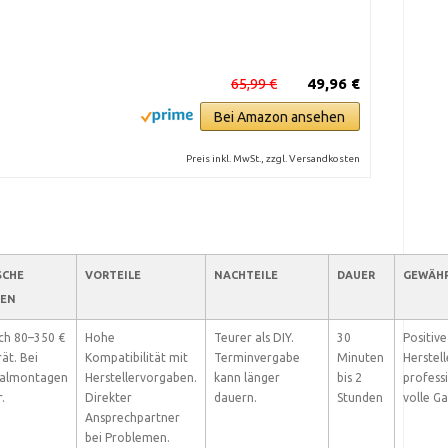
65,99 €
49,96 €
Bei Amazon ansehen
Preis inkl. MwSt., zzgl. Versandkosten
SCHE
VORTEILE
NACHTEILE
DAUER
GEWÄH
TEN
ch 80–350 €
Hohe
Teurer als DIY.
30
Positiv
rät. Bei
Kompatibilität mit
Terminvergabe
Minuten
Herstel
ialmontagen
Herstellervorgaben.
kann länger
bis 2
profess
.
Direkter
dauern.
Stunden
volle Ga
Ansprechpartner
bei Problemen.