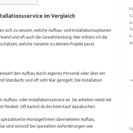
F
tallationsservice im Vergleich
1
G
T
 es sich zu wissen, welche Aufbau- und Installationsoptionen
F
fwand und oft auch die Gewährleistung. Hier erkläre ich die
M
nschätzen, welche Variante zu deinem Projekt passt.
ganisiert den Aufbau durch eigenes Personal oder über ein
d Standards sind oft sehr klar geregelt. Die Installation
*
A
en Aufbau- oder Installationsservice an. Sie arbeiten meist mit
t flexibel. Oft kannst du ihn beim Kauf dazubuchen.
r spezialisierte Montagefirmen übernehmen Aufbau,
e sind sinnvoll bei speziellen Anforderungen wie
S