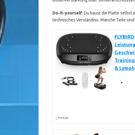
Bodenverstärkung oder Sonderanschlüssen
Do-it-yourself
: Du baust die Platte selbst
technisches Verständnis. Manche Teile sin
FLYBIRD 
Leistung
Geschwi
Trainin
& Lymph
*
Anzeige