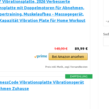
Vibrationsplatte, 2026 Verbesserte
onsplatte mit Doppelmotoren für Abnehmen,
pertraining, Muskelaufbau - Massagegerät,
Kapazität Vibration Plate für Home Workout
*
A
Suc
149,99 €
89,99 €
Bei Amazon ansehen
Preis inkl. MwSt., zzgl. Versandkosten
EMPFEHLUNG
nessCode Vibrationsplatte Vibrationsgerät
ahmen Zuhause