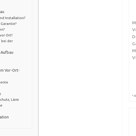
bau
d Installation?
M
 Garantie?
V
en?
vor Ort?
D
 bei der
G
M
t-Aufbau
V
im Vor-Ort-
mente
z
*
A
schutz, Lärm
se
e
ation