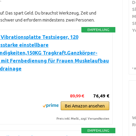
.
D
S
 auf. Das spart Geld. Du brauchst Werkzeug, Zeit und
M
d schwer und erfordern mindestens zwei Personen.
S
Y
EMPFEHLUNG
Vibrationsplatte Testsieger, 120
sstarke einstellbare
ndigkeiten,150KG Tragkraft,Ganzkörper-
g mit Fernbedienung für Frauen Muskelaufbau
drainage
*
A
89,99 €
76,49 €
Bei Amazon ansehen
W
Preis inkl. MwSt., zzgl. Versandkosten
R
EMPFEHLUNG