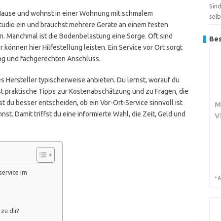
Sin
u Hause und wohnst in einer Wohnung mit schmalem
sel
Studio ein und brauchst mehrere Geräte an einem festen
n. Manchmal ist die Bodenbelastung eine Sorge. Oft sind
Bes
können hier Hilfestellung leisten. Ein Service vor Ort sorgt
ung und fachgerechten Anschluss.
es Hersteller typischerweise anbieten. Du lernst, worauf du
t praktische Tipps zur Kostenabschätzung und zu Fragen, die
t du besser entscheiden, ob ein Vor-Ort-Service sinnvoll ist
M
st. Damit triffst du eine informierte Wahl, die Zeit, Geld und
V
service im
*
A
zu dir?