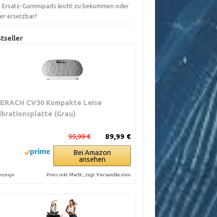
d Ersatz-Gummipads leicht zu bekommen oder
ber ersetzbar?
tseller
ERACH CV30 Kompakte Leise
ibrationsplatte (Grau)
99,99 €
89,99 €
Bei Amazon
ansehen
Preis inkl. MwSt., zzgl. Versandkosten
nzeige