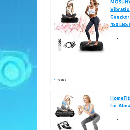
MOSUNY 
Vibrati
Ganzkör
450 LBS 
*
Anzeige
HomeFit
für Abn