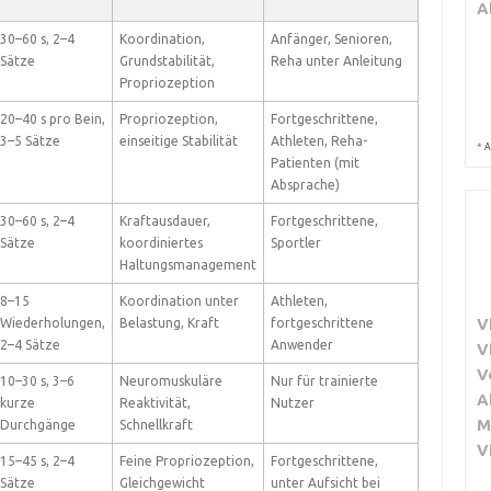
A
30–60 s, 2–4
Koordination,
Anfänger, Senioren,
Sätze
Grundstabilität,
Reha unter Anleitung
Propriozeption
20–40 s pro Bein,
Propriozeption,
Fortgeschrittene,
3–5 Sätze
einseitige Stabilität
Athleten, Reha-
*
A
Patienten (mit
Absprache)
30–60 s, 2–4
Kraftausdauer,
Fortgeschrittene,
Sätze
koordiniertes
Sportler
Haltungsmanagement
8–15
Koordination unter
Athleten,
V
Wiederholungen,
Belastung, Kraft
fortgeschrittene
2–4 Sätze
Anwender
V
V
10–30 s, 3–6
Neuromuskuläre
Nur für trainierte
A
kurze
Reaktivität,
Nutzer
M
Durchgänge
Schnellkraft
V
15–45 s, 2–4
Feine Propriozeption,
Fortgeschrittene,
Sätze
Gleichgewicht
unter Aufsicht bei