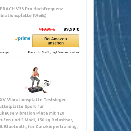
ERACH V33 Pro Hochfrequenz
ibrationsplatte (Weiß)
119,99 €
89,99 €
Bei Amazon
ansehen
Preis inkl. MwSt., zzgl. Versandkosten
nzeige
XV Vibrationsplatte Testsieger,
üttelplatte Sport für
uhause,Vibration Plate mit 120
tufen und 5 Modi, 150 kg Belastbar,
it Bluetooth, für Ganzkörpertraining,