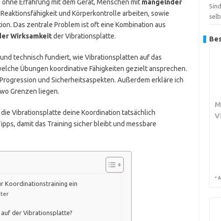
e ohne Erfahrung mit dem Gerät, Menschen mit
mangelnder
Sin
n Reaktionsfähigkeit und Körperkontrolle arbeiten, sowie
sel
tion. Das zentrale Problem ist oft eine Kombination aus
der Wirksamkeit
der Vibrationsplatte.
Bes
und technisch fundiert, wie Vibrationsplatten auf das
welche Übungen koordinative Fähigkeiten gezielt ansprechen.
Progression und Sicherheitsaspekten. Außerdem erkläre ich
 wo Grenzen liegen.
M
ie Vibrationsplatte deine Koordination tatsächlich
V
pps, damit das Training sicher bleibt und messbare
*
A
ür Koordinationstraining ein
ter
 auf der Vibrationsplatte?