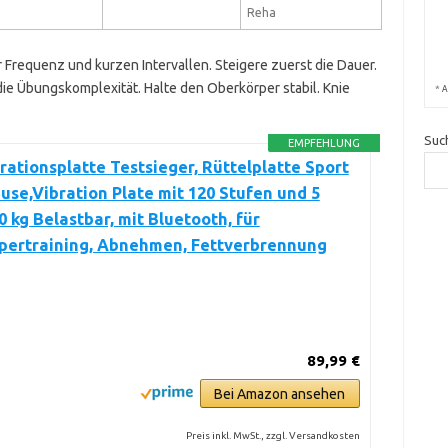
Reha
r Frequenz und kurzen Intervallen. Steigere zuerst die Dauer.
ie Übungskomplexität. Halte den Oberkörper stabil. Knie
*
A
Suc
EMPFEHLUNG
ationsplatte Testsieger, Rüttelplatte Sport
use,Vibration Plate mit 120 Stufen und 5
0 kg Belastbar, mit Bluetooth, für
pertraining, Abnehmen, Fettverbrennung
89,99 €
Bei Amazon ansehen
Preis inkl. MwSt., zzgl. Versandkosten