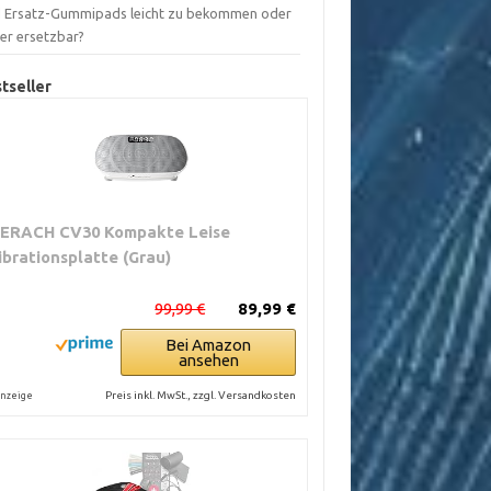
d Ersatz-Gummipads leicht zu bekommen oder
ber ersetzbar?
tseller
ERACH CV30 Kompakte Leise
ibrationsplatte (Grau)
99,99 €
89,99 €
Bei Amazon
ansehen
Preis inkl. MwSt., zzgl. Versandkosten
nzeige