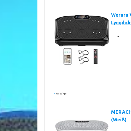
Werara V
Lymphdr
*
Anzeige
MERACH 
(Weiß)