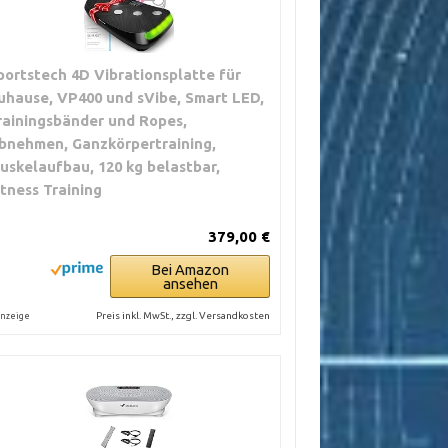
portstech 4D Vibrationsplatte für
uhause, VP400 und sVibe, Smart LED,
rainingsbänder und Ropes,
bnehmen, Ganzkörpertraining,
uskelaufbau, 120 kg belastbar,
itness Training
379,00 €
Bei Amazon
ansehen
Preis inkl. MwSt., zzgl. Versandkosten
nzeige