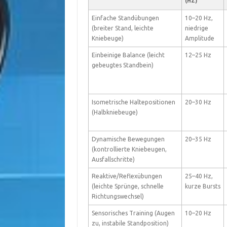
(HZ)
Einfache Standübungen
10–20 Hz,
(breiter Stand, leichte
niedrige
Kniebeuge)
Amplitude
Einbeinige Balance (leicht
12–25 Hz
gebeugtes Standbein)
Isometrische Haltepositionen
20–30 Hz
(Halbkniebeuge)
Dynamische Bewegungen
20–35 Hz
(kontrollierte Kniebeugen,
Ausfallschritte)
Reaktive/Reflexübungen
25–40 Hz,
(leichte Sprünge, schnelle
kurze Bursts
Richtungswechsel)
Sensorisches Training (Augen
10–20 Hz
zu, instabile Standposition)