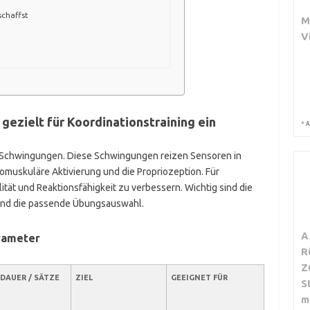
schaffst
M
V
 gezielt für Koordinationstraining ein
*
A
 Schwingungen. Diese Schwingungen reizen Sensoren in
muskuläre Aktivierung und die Propriozeption. Für
lität und Reaktionsfähigkeit zu verbessern. Wichtig sind die
n und die passende Übungsauswahl.
A
rameter
R
Z
DAUER / SÄTZE
ZIEL
GEEIGNET FÜR
S
m