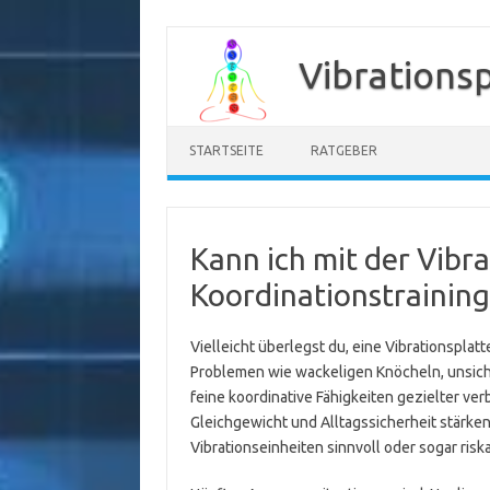
Zum
Inhalt
Vibrations
springen
STARTSEITE
RATGEBER
Kann ich mit der Vibr
Koordinationstraining
Vielleicht überlegst du, eine Vibrationsplat
Problemen wie wackeligen Knöcheln, unsiche
feine koordinative Fähigkeiten gezielter ve
Gleichgewicht und Alltagssicherheit stärke
Vibrationseinheiten sinnvoll oder sogar riska