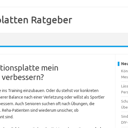
platten Ratgeber
Neu
ationsplatte mein
Kön
 verbessern?
Mes
Läss
te ins Training einzubauen. Oder du stehst vor konkreten
Per
rer Balance nach einer Verletzung oder willst als Sportler
Sch
rbessern. Auch Senioren suchen oft nach Übungen, die
Übe
n. Reha-Patienten sind wiederum unsicher, ob
Sin
nt sind.
DIY