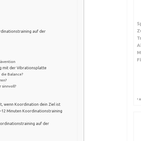
S
Z
rdinationstraining auf der
T
A
M
F
prävention
 mit der Vibrationsplatte
h die Balance?
ren?
 sinnvoll?
*
A
t, wenn Koordination dein Ziel ist
 8–12 Minuten Koordinationstraining
ordinationstraining auf der