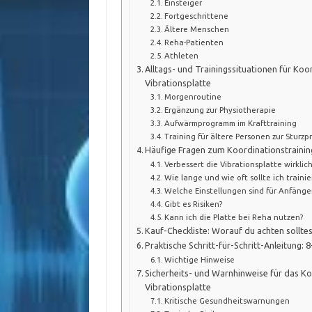
Einsteiger
Fortgeschrittene
Ältere Menschen
Reha-Patienten
Athleten
Alltags- und Trainingssituationen für Koo
Vibrationsplatte
Morgenroutine
Ergänzung zur Physiotherapie
Aufwärmprogramm im Krafttraining
Training für ältere Personen zur Sturz
Häufige Fragen zum Koordinationstraining
Verbessert die Vibrationsplatte wirklic
Wie lange und wie oft sollte ich trainie
Welche Einstellungen sind für Anfänger
Gibt es Risiken?
Kann ich die Platte bei Reha nutzen?
Kauf-Checkliste: Worauf du achten solltes
Praktische Schritt-für-Schritt-Anleitung:
Wichtige Hinweise
Sicherheits- und Warnhinweise für das Ko
Vibrationsplatte
Kritische Gesundheitswarnungen