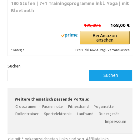
180 Stufen | 7+1 Trainingsprogramme inkl. Yoga | mit
Bluetooth
199,00 €
168,00 €
Bei Amazon
ansehen
*
Preis inkl. MwSt., zzgl. Versandkosten
Anzeige
Suchen
Suchen
Weitere thematisch passende Portale:
Crosstrainer
·
Faszienrolle
·
Fitnessband
·
Yogamatte
·
Rollentrainer
·
Sportelektronik
·
Laufband
·
Rudergerät
Impressum
die mit * gekennzeichneten Links sind sog. Affiliatelinks.