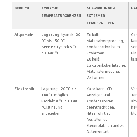
BEREICH
TYPISCHE
AUSWIRKUNGEN
HA
TEMPERATURGRENZEN
EXTREMER
TEMPERATUREN
Allgemein
Lagerung
: typisch
-20
Zu kalt:
Ger
°C bis +50 °C
.
Materialversprödung,
Kei
Betrieb
: typisch
5 °C
Kondensation beim
Son
bis +40 °C
.
Erwärmen.
Ein
Zu heiß:
las
Elektroniküberhitzung,
Materialermüdung,
Verformen.
Elektronik
Lagerung:
-20 °C bis
Kälte kann LCD-
Vor
+60 °C
möglich.
Anzeigen und
Te
Betrieb:
0 °C bis +40
Kondensatoren
abw
°C
ist häufig
beeinträchtigen.
hal
angegeben.
Hitze führt zu
blo
Ausfällen von
Steuerplatinen und zu
Datenverlust.