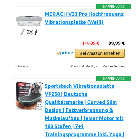
EMPFEHLUNG
MERACH V33 Pro Hochfrequenz
Vibrationsplatte (Weiß)
119,99 €
89,99 €
Bei Amazon ansehen
*
Preis inkl. MwSt., zzgl. Versandkosten
Anzeige
EMPFEHLUNG
Sportstech Vibrationsplatte
VP250 | Deutsche
Qualitätsmarke | Curved Slim
Design | Fettverbrennung &
Muskelaufbau | leiser Motor mit
180 Stufen | 7+1
Trainingsprogramme inkl. Yoga |