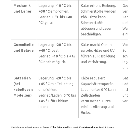
Mechanik
Lagerung:
-10 °C bis
Kälte erhöht Reibung.
Gee
und Lager
+50 °C
empfohlen.
Schmierstoffe werden
ver
Betrieb:
0 °C bis +40
zäh. Hitze kann
Te
°C
typisch.
Schmierstoffe
ein
abbauen und Lager
War
beschädigen.
ein
Gummiteile
Lagerung:
-20 °C bis
Kälte macht Gummi
Vor
und Beläge
+40 °C
ideal.
spröde. Hitze und UV
Son
Betrieb:
-10 °C bis +45
führen zu Rissbildung
sch
°C
noch möglich.
und Verhärtung.
lag
und
Batterien
Lagerung:
-20 °C bis
Kälte reduziert
Bat
(bei
+45 °C
mit Teilladung
Kapazität temporär.
Lad
kabellosen
empfohlen.
Laden unter 0 °C kann
nic
Modellen)
Betrieb/Laden:
0 °C bis
Zellschäden
unt
+45 °C
für Lithium-
verursachen. Hitze
ver
Ionen.
erhöht Alterung und
Risiko.