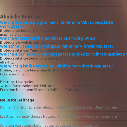
Motorlager oder tragende Teile geht.
Ähnliche Beiträge:
Welche Trainingsprogramme sind für eine Vibrationsplatte
verfügbar?
Entdecke die besten Trainingsprogramme für deine Vibrationsplatte und
maximiere deine...
Welche unterschiedlichen Vibrationsmodi gibt es?
Entdecke die Vielfalt der Vibrationsmodi und finde heraus, welche dich...
Wie schnell sehe ich Ergebnisse mit einer Vibrationsplatte?
Entdecke jetzt den Turbo für deine Fitness! Erfahre, wie Vibrationsplatten...
Welche alternativen Trainingsgeräte gibt es zur Vibrationsplatte?
Entdecke jetzt die besten alternativen Trainingsgeräte zur Vibrationsplatte -
effektiv,...
Wie wichtig ist die Materialqualität einer Vibrationsplatte?
Erfahre, warum die Materialqualität einer Vibrationsplatte den entscheidenden
Unterschied macht....
Beitrags-Navigation
←
Wie funktioniert die Not-Aus-
Wie einfach sind Firmware- oder
Funktion bei einem Stromausfall?
Software-Updates durchzuführen?
→
Neueste Beiträge
Können Vibrationsplatten elektronische Messgeräte oder Uhren stören?
Lässt sich ein individuelles Nutzerprofil für mehrere Personen speichern?
Schalten Vibrationsplatten automatisch bei Überhitzung ab?