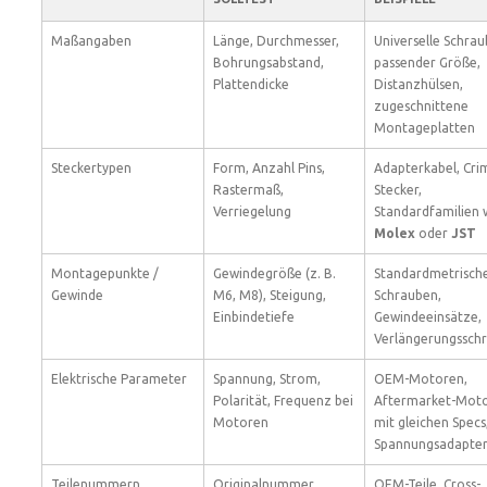
Maßangaben
Länge, Durchmesser,
Universelle Schrau
Bohrungsabstand,
passender Größe,
Plattendicke
Distanzhülsen,
zugeschnittene
Montageplatten
Steckertypen
Form, Anzahl Pins,
Adapterkabel, Cri
Rastermaß,
Stecker,
Verriegelung
Standardfamilien 
Molex
oder
JST
Montagepunkte /
Gewindegröße (z. B.
Standardmetrisch
Gewinde
M6, M8), Steigung,
Schrauben,
Einbindetiefe
Gewindeeinsätze,
Verlängerungssch
Elektrische Parameter
Spannung, Strom,
OEM-Motoren,
Polarität, Frequenz bei
Aftermarket-Mot
Motoren
mit gleichen Specs
Spannungsadapte
Teilenummern
Originalnummer,
OEM-Teile, Cross-