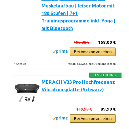
Muskelaufbau | leiser Motor mit
180 Stufen | 7+1
Trainingsprogramme inkl. Yoga |
mit Bluetooth
199,00 €
168,00 €
Bei Amazon ansehen
*
Preis inkl. MwSt., zzgl. Versandkosten
Anzeige
EMPFEHLUNG
MERACH V33 Pro Hochfrequenz
Vibrationsplatte (Schwarz)
119,99 €
89,99 €
Bei Amazon ansehen