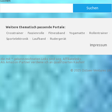
Suchen
Suchen
Weitere thematisch passende Portale:
Crosstrainer
·
Faszienrolle
·
Fitnessband
·
Yogamatte
·
Rollentrainer
·
Sportelektronik
·
Laufband
·
Rudergerät
Impressum
die mit * gekennzeichneten Links sind sog. Affiliatelinks.
Als Amazon-Partner verdiene ich an qualifizierten Käufen!
© 2025 Ostsee-Ventures UG