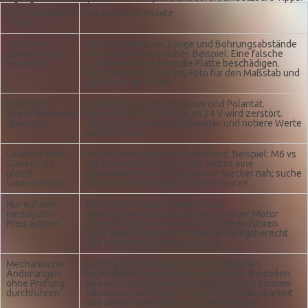
Don’t: Häufiger
Do: Besserer Ansatz
Fehler
Teil ohne
Miss Durchmesser, Länge und Bohrungsabstände
genaue Maße
mit einem Messschieber. Beispiel: Eine falsche
bestellen
Schraubenlänge kann die Platte beschädigen.
Tipp: Lege ein Lineal ins Foto für den Maßstab und
speichere die Bilder.
Elektrische
Vergleiche Spannung, Strom und Polarität.
Spezifikationen
Beispiel: Ein 12‑V‑Motor an 24 V wird zerstört.
ignorieren
Tipp: Miss mit einem Multimeter und notiere Werte
auf dem Foto.
Gewinde oder
Prüfe Gewindeart und Pinabstand. Beispiel: M6 vs
Stecker als
M8 oder Molex vs JST. Tipp: Nutze eine
gleich
Gewindelehre und fotografiere Stecker nah; suche
voraussetzen
dann passende Adapter oder Einsätze.
Nur auf den
Beachte Rückgabe, Garantie und
niedrigsten
Händlerbewertungen. Beispiel: Billiger Motor
Preis achten
ohne Rückgabe kann zu Ausfallzeiten führen.
Tipp: Wähle Anbieter mit klarem Rückgaberecht
und technischer Unterstützung.
Mechanische
Nutze geprüfte Adapter oder frage einen
Änderungen
Fachbetrieb bei sicherheitsrelevanten Bauteilen.
ohne Prüfung
Beispiel: Unsachgemäße Distanzplatten können
durchführen
Vibrationen verstärken. Tipp: Prüfe Belastbarkeit
und ziehe einen Profi hinzu, wenn es um