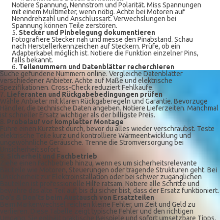
Notiere Spannung, Nennstrom und Polarität. Miss Spannungen
mit einem Multimeter, wenn nötig. Achte bei Motoren auf
Nenndrehzahl und Anschlussart. Verwechslungen bei
Spannung können Teile zerstören.
5.
Stecker und Pinbelegung dokumentieren
Fotografiere Stecker nah und messe den Pinabstand. Schau
nach Herstellerkennzeichen auf Steckern. Prüfe, ob ein
Adapterkabel möglich ist. Notiere die Funktion einzelner Pins,
falls bekannt.
6.
Teilenummern und Datenblätter recherchieren
Suche gefundene Nummern online. Vergleiche Datenblätter
verschiedener Anbieter. Achte auf Maße und elektrische
Spezifikationen. Cross-Check reduziert Fehlkäufe.
7.
Lieferanten und Rückgabebedingungen prüfen
Wähle Anbieter mit klaren Rückgaberegeln und Garantie. Bevorzuge
Händler, die technische Daten angeben. Notiere Lieferzeiten. Manchmal
ist schneller Ersatz wichtiger als der billigste Preis.
8.
Probelauf vor kompletter Montage
Führe einen Kurztest durch, bevor du alles wieder verschraubst. Teste
elektrische Teile kurz und kontrolliere Wärmeentwicklung und
ungewöhnliche Geräusche. Trenne die Stromversorgung bei
Unsicherheit sofort.
9.
Sicherheit und Fachbetrieb
Ziehe einen Fachbetrieb hinzu, wenn es um sicherheitsrelevante
Bauteile wie Motoren, Steuerungen oder tragende Strukturen geht. Bei
Unsicherheit zur Elektroinstallation oder bei schwer zugänglichen
Bauteilen ist professionelle Hilfe ratsam. Notiere alle Schritte und
bewahre das alte Teil auf, bis du sicher bist, dass der Ersatz funktioniert.
Do’s & Don’ts beim Austausch von Ersatzteilen
Beim Markenwechsel reichen kleine Fehler, um Zeit und Geld zu
verlieren. Diese Tabelle zeigt typische Fehler und den richtigen
Umgang. Sie enthält praktische Beispiele und sofort umsetzbare Tipps.