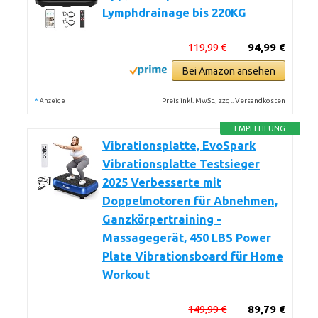
Lymphdrainage bis 220KG
119,99 €
94,99 €
Bei Amazon ansehen
*
Preis inkl. MwSt., zzgl. Versandkosten
Anzeige
EMPFEHLUNG
Vibrationsplatte, EvoSpark
Vibrationsplatte Testsieger
2025 Verbesserte mit
Doppelmotoren für Abnehmen,
Ganzkörpertraining -
Massagegerät, 450 LBS Power
Plate Vibrationsboard für Home
Workout
149,99 €
89,79 €