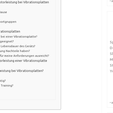
*
A
orleistung bei Vibrationsplatten
Hause
portgruppen
rationsplatten
bei einer Vibrationsplatte?
 geeignet?
S
e Lebensdauer des Geräts?
D
tung Nachteile haben?
S
 für meine Anforderungen ausreicht?
M
orleistung einer Vibrationsplatte
S
istung bei Vibrationsplatten?
Y
tig?
 Training?
*
A