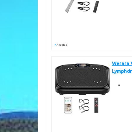
*
Anzeige
Werara V
Lymphdr