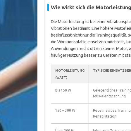
Wie wirkt sich die Motorleistung
Die Motorleistung ist bei einer Vibrationspla
Vibrationen bestimmt. Eine höhere Motorleis
beeinflusst nicht nur die Trainingsqualität
die Vibrationsplatte einsetzen möchtest, ka
Anwendungen reicht oft ein kleiner Motor,
häufiger Nutzung besser zu Geräten mit stär
MOTORLEISTUNG
TYPISCHE EINSATZBER
(WATT)
Bis 150 W
Gelegentliches Training
Muskelentspannung
150 – 300 W
Regelmäßiges Training
Rehabilitation
Über 300 W
Intensives Training, m