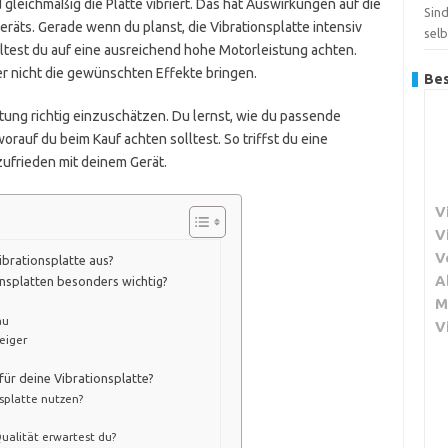
 gleichmäßig die Platte vibriert. Das hat Auswirkungen auf die
Sin
Geräts. Gerade wenn du planst, die Vibrationsplatte intensiv
sel
test du auf eine ausreichend hohe Motorleistung achten.
r nicht die gewünschten Effekte bringen.
Bes
istung richtig einzuschätzen. Du lernst, wie du passende
rauf du beim Kauf achten solltest. So triffst du eine
zufrieden mit deinem Gerät.
V
V
V
ibrationsplatte aus?
A
onsplatten besonders wichtig?
M
au
V
eiger
für deine Vibrationsplatte?
splatte nutzen?
ualität erwartest du?