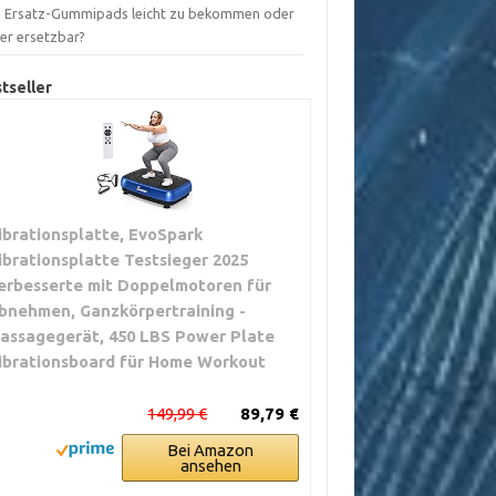
d Ersatz-Gummipads leicht zu bekommen oder
ber ersetzbar?
tseller
ibrationsplatte, EvoSpark
ibrationsplatte Testsieger 2025
erbesserte mit Doppelmotoren für
bnehmen, Ganzkörpertraining -
assagegerät, 450 LBS Power Plate
ibrationsboard für Home Workout
149,99 €
89,79 €
Bei Amazon
ansehen