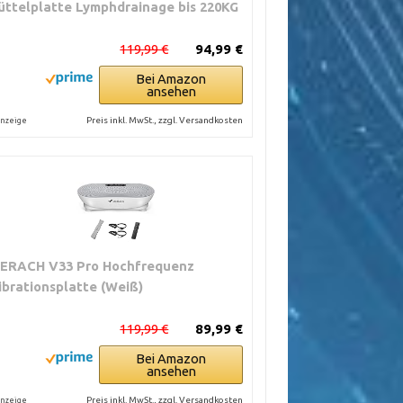
üttelplatte Lymphdrainage bis 220KG
119,99 €
94,99 €
Bei Amazon
ansehen
Preis inkl. MwSt., zzgl. Versandkosten
nzeige
ERACH V33 Pro Hochfrequenz
ibrationsplatte (Weiß)
119,99 €
89,99 €
Bei Amazon
ansehen
Preis inkl. MwSt., zzgl. Versandkosten
nzeige