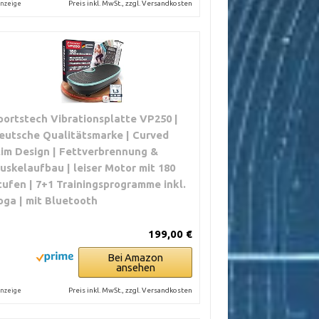
Preis inkl. MwSt., zzgl. Versandkosten
nzeige
portstech Vibrationsplatte VP250 |
eutsche Qualitätsmarke | Curved
lim Design | Fettverbrennung &
uskelaufbau | leiser Motor mit 180
tufen | 7+1 Trainingsprogramme inkl.
oga | mit Bluetooth
199,00 €
Bei Amazon
ansehen
Preis inkl. MwSt., zzgl. Versandkosten
nzeige