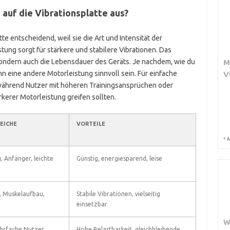
 auf die Vibrationsplatte aus?
tte entscheidend, weil sie die Art und Intensität der
tung sorgt für stärkere und stabilere Vibrationen. Das
, sondern auch die Lebensdauer des Geräts. Je nachdem, wie du
M
nn eine andere Motorleistung sinnvoll sein. Für einfache
V
 während Nutzer mit höheren Trainingsansprüchen oder
kerer Motorleistung greifen sollten.
EICHE
VORTEILE
*
A
, Anfänger, leichte
Günstig, energiesparend, leise
, Muskelaufbau,
Stabile Vibrationen, vielseitig
einsetzbar
W
ehrfache Nutzer,
Hohe Belastbarkeit, gleichbleibende