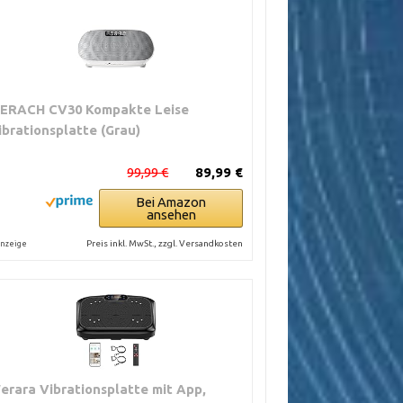
ERACH CV30 Kompakte Leise
ibrationsplatte (Grau)
99,99 €
89,99 €
Bei Amazon
ansehen
Preis inkl. MwSt., zzgl. Versandkosten
nzeige
erara Vibrationsplatte mit App,