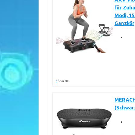
für Zuha
Modi, 15
Ganzkör
*
Anzeige
MERACH 
(Schwar