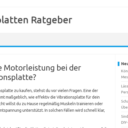
platten Ratgeber
Neu
e Motorleistung bei der
Kön
onsplatte?
Mes
Läss
platte zu kaufen, stehst du vor vielen Fragen. Eine der
Per
mmt maßgeblich, wie effektiv die Vibrationsplatte für dein
Sch
leicht willst du zu Hause regelmäßig Muskeln trainieren oder
Übe
ntspannung unterstützt. In solchen Fällen wird schnell klar,
Sin
DIY