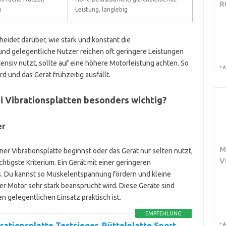
R
g
Leistung, langlebig
idet darüber, wie stark und konstant die
und gelegentliche Nutzer reichen oft geringere Leistungen
ntensiv nutzt, sollte auf eine höhere Motorleistung achten. So
*
A
d und das Gerät frühzeitig ausfällt.
ei Vibrationsplatten besonders wichtig?
er
M
ner Vibrationsplatte beginnst oder das Gerät nur selten nutzt,
V
chtigste Kriterium. Ein Gerät mit einer geringeren
s. Du kannst so Muskelentspannung fördern und kleine
er Motor sehr stark beansprucht wird. Diese Geräte sind
n gelegentlichen Einsatz praktisch ist.
EMPFEHLUNG
ationsplatte Testsieger, Rüttelplatte Sport
*
A