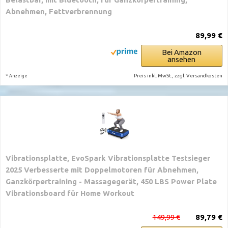
Abnehmen, Fettverbrennung
89,99 €
Bei Amazon
ansehen
*
Preis inkl. MwSt., zzgl. Versandkosten
Anzeige
Vibrationsplatte, EvoSpark Vibrationsplatte Testsieger
2025 Verbesserte mit Doppelmotoren für Abnehmen,
Ganzkörpertraining - Massagegerät, 450 LBS Power Plate
Vibrationsboard für Home Workout
149,99 €
89,79 €