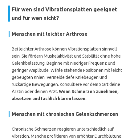
Für wen sind Vibrationsplatten geeignet
und für wen nicht?
Menschen mit leichter Arthrose
Bei leichter Arthrose können Vibrationsplatten sinnvoll
sein. Sie fördern Muskelaktivität und Stabilität ohne hohe
Gelenkbelastung. Beginne mit niedriger Frequenz und
geringer Amplitude. Wähle stehende Positionen mit leicht
gebeugten Knien. Vermeide tiefe Kniebeugen und
ruckartige Bewegungen. Konsultiere vor dem Start deine
Ärztin oder deinen Arzt.
Wenn Schmerzen zunehmen,
absetzen und fachlich klären lassen.
Menschen mit chronischen Gelenkschmerzen
Chronische Schmerzen reagieren unterschiedlich auf
Vibration. Manche profitieren von erhöhter Durchblutung