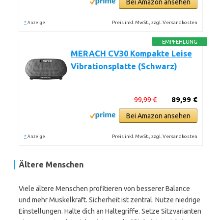
Bei Amazon ansehen
*
Preis inkl. MwSt., zzgl. Versandkosten
Anzeige
EMPFEHLUNG
MERACH CV30 Kompakte Leise
Vibrationsplatte (Schwarz)
99,99 €
89,99 €
Bei Amazon ansehen
*
Preis inkl. MwSt., zzgl. Versandkosten
Anzeige
Ältere Menschen
Viele ältere Menschen profitieren von besserer Balance
und mehr Muskelkraft. Sicherheit ist zentral. Nutze niedrige
Einstellungen. Halte dich an Haltegriffe. Setze Sitzvarianten