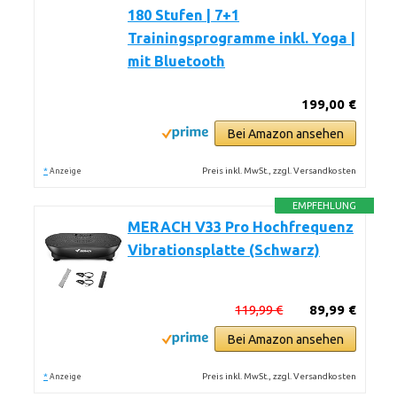
180 Stufen | 7+1
Trainingsprogramme inkl. Yoga |
mit Bluetooth
199,00 €
Bei Amazon ansehen
*
Preis inkl. MwSt., zzgl. Versandkosten
Anzeige
EMPFEHLUNG
MERACH V33 Pro Hochfrequenz
Vibrationsplatte (Schwarz)
119,99 €
89,99 €
Bei Amazon ansehen
*
Preis inkl. MwSt., zzgl. Versandkosten
Anzeige