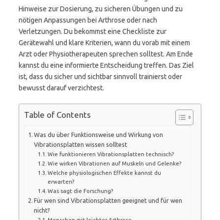
Hinweise zur Dosierung, zu sicheren Übungen und zu
nötigen Anpassungen bei Arthrose oder nach
Verletzungen. Du bekommst eine Checkliste zur
Gerätewahl und klare Kriterien, wann du vorab mit einem
Arzt oder Physiotherapeuten sprechen solltest. Am Ende
kannst du eine informierte Entscheidung treffen. Das Ziel
ist, dass du sicher und sichtbar sinnvoll trainierst oder
bewusst darauf verzichtest.
Table of Contents
Was du über Funktionsweise und Wirkung von
Vibrationsplatten wissen solltest
Wie funktionieren Vibrationsplatten technisch?
Wie wirken Vibrationen auf Muskeln und Gelenke?
Welche physiologischen Effekte kannst du
erwarten?
Was sagt die Forschung?
Für wen sind Vibrationsplatten geeignet und für wen
nicht?
Menschen mit leichter Arthrose