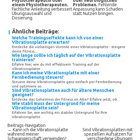
Physiotherapeutin oder
oder neurologischen
einem Physiotherapeuten.
Problemen.
Fehlende
Fachliche Anleitung verbessert
Anpassung kann Schaden
Übungsauswahl und
statt Nutzen bringen.
Dosierung.
Ähnliche Beiträge:
Welche Trainingseffekte kann ich von einer
Vibrationsplatte erwarten?
Entdecke die vielseitigen Vorteile einer Vibrationsplatte - steigere
deine Fitness,...
Wie lange sollte ich täglich auf der Vibrationsplatte
trainieren?
Erfahre hier, wie du mit effektivem Training auf der
Vibrationsplatte...
Kann ich meine Vibrationsplatte mit einer
Fernbedienung steuern?
Steuere deine Vibrationsplatte ganz einfach per Fernbedienung
und optimiere so...
Sind Vibrationsplatten auch für ältere Menschen
geeignet?
Entdecke das Geheimnis der Fitness im Alter! Erfahre jetzt, ob...
Wie stabil muss der Untergrund für meine
Vibrationsplatte sein?
Erfahren Sie, wie wichtig ein stabiler Untergrund für Ihre
Vibrationsplatte...
Beitrags-Navigation
←
Kann ich die Vibrationsplatte
Sind Vibrationsplatten mit
während meiner
speziellen Aufsätzen für
Schwangerschaft verwenden?
verschiedene Übungen