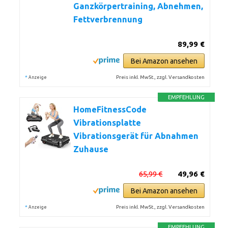
Ganzkörpertraining, Abnehmen,
Fettverbrennung
89,99 €
Bei Amazon ansehen
*
Preis inkl. MwSt., zzgl. Versandkosten
Anzeige
EMPFEHLUNG
HomeFitnessCode
Vibrationsplatte
Vibrationsgerät für Abnahmen
Zuhause
65,99 €
49,96 €
Bei Amazon ansehen
*
Preis inkl. MwSt., zzgl. Versandkosten
Anzeige
EMPFEHLUNG