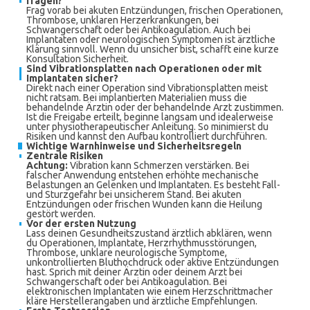
fragen?
Frag vorab bei akuten Entzündungen, frischen Operationen,
Thrombose, unklaren Herzerkrankungen, bei
Schwangerschaft oder bei Antikoagulation. Auch bei
Implantaten oder neurologischen Symptomen ist ärztliche
Klärung sinnvoll. Wenn du unsicher bist, schafft eine kurze
Konsultation Sicherheit.
Sind Vibrationsplatten nach Operationen oder mit
Implantaten sicher?
Direkt nach einer Operation sind Vibrationsplatten meist
nicht ratsam. Bei implantierten Materialien muss die
behandelnde Ärztin oder der behandelnde Arzt zustimmen.
Ist die Freigabe erteilt, beginne langsam und idealerweise
unter physiotherapeutischer Anleitung. So minimierst du
Risiken und kannst den Aufbau kontrolliert durchführen.
Wichtige Warnhinweise und Sicherheitsregeln
Zentrale Risiken
Achtung:
Vibration kann Schmerzen verstärken. Bei
falscher Anwendung entstehen erhöhte mechanische
Belastungen an Gelenken und Implantaten. Es besteht Fall-
und Sturzgefahr bei unsicherem Stand. Bei akuten
Entzündungen oder frischen Wunden kann die Heilung
gestört werden.
Vor der ersten Nutzung
Lass deinen Gesundheitszustand ärztlich abklären, wenn
du Operationen, Implantate, Herzrhythmusstörungen,
Thrombose, unklare neurologische Symptome,
unkontrollierten Bluthochdruck oder aktive Entzündungen
hast. Sprich mit deiner Ärztin oder deinem Arzt bei
Schwangerschaft oder bei Antikoagulation. Bei
elektronischen Implantaten wie einem Herzschrittmacher
kläre Herstellerangaben und ärztliche Empfehlungen.