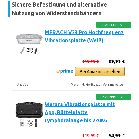
Sichere Befestigung und alternative
Nutzung von Widerstandsbändern
EMPFEHLUNG
MERACH V33 Pro Hochfrequenz
Vibrationsplatte (Weiß)
119,99 €
89,99 €
Bei Amazon ansehen
*
Preis inkl. MwSt., zzgl. Versandkosten
Anzeige
EMPFEHLUNG
Werara Vibrationsplatte mit
App, Rüttelplatte
Lymphdrainage bis 220KG
119,99 €
94,99 €