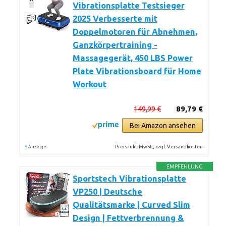
Vibrationsplatte Testsieger
2025 Verbesserte mit
Doppelmotoren für Abnehmen,
Ganzkörpertraining -
Massagegerät, 450 LBS Power
Plate Vibrationsboard für Home
Workout
149,99 €
89,79 €
Bei Amazon ansehen
*
Preis inkl. MwSt., zzgl. Versandkosten
Anzeige
EMPFEHLUNG
Sportstech Vibrationsplatte
VP250 | Deutsche
Qualitätsmarke | Curved Slim
Design | Fettverbrennung &