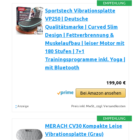
EMPFEHLUNG
Sportstech Vibrationsplatte
VP250 | Deutsche
Qualitätsmarke | Curved Slim
Design | Fettverbrennung &
Muskelaufbau | leiser Motor mit
180 Stufen | 7+1
Trainingsprogramme inkl. Yoga |
mit Bluetooth
199,00 €
Bei Amazon ansehen
*
Preis inkl. MwSt., zzgl. Versandkosten
Anzeige
EMPFEHLUNG
MERACH CV30 Kompakte Leise
Vibrationsplatte (Grau)