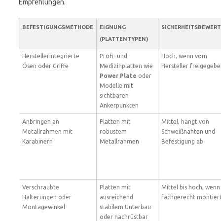
Empfehlungen.
BEFESTIGUNGSMETHODE
EIGNUNG
SICHERHEITSBEWER
(PLATTENTYPEN)
Herstellerintegrierte
Profi- und
Hoch, wenn vom
Ösen oder Griffe
Medizinplatten wie
Hersteller freigegeb
Power Plate
oder
Modelle mit
sichtbaren
Ankerpunkten
Anbringen an
Platten mit
Mittel, hängt von
Metallrahmen mit
robustem
Schweißnähten und
Karabinern
Metallrahmen
Befestigung ab
Verschraubte
Platten mit
Mittel bis hoch, wenn
Halterungen oder
ausreichend
fachgerecht montier
Montagewinkel
stabilem Unterbau
oder nachrüstbar