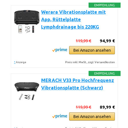
EMPFEHLUNG
Werara Vibrationsplatte mit
App, Rüttelplatte
Lymphdrainage bis 220KG
119,99 €
94,99 €
Bei Amazon ansehen
*
Preis inkl. MwSt., zzgl. Versandkosten
Anzeige
EMPFEHLUNG
MERACH V33 Pro Hochfrequenz
Vibrationsplatte (Schwarz)
119,99 €
89,99 €
Bei Amazon ansehen