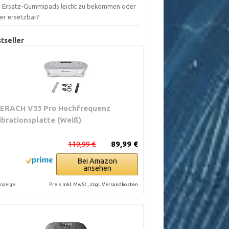
d Ersatz-Gummipads leicht zu bekommen oder
ber ersetzbar?
tseller
ERACH V33 Pro Hochfrequenz
ibrationsplatte (Weiß)
119,99 €
89,99 €
Bei Amazon
ansehen
Preis inkl. MwSt., zzgl. Versandkosten
nzeige