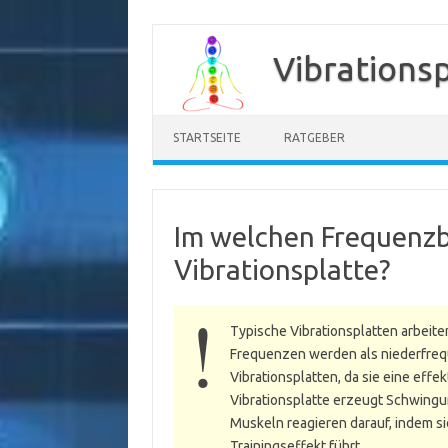
Zum
Inhalt
Vibrations
springen
STARTSEITE
RATGEBER
Im welchen Frequenzbe
Vibrationsplatte?
Typische Vibrationsplatten arbeite
Frequenzen werden als niederfrequ
Vibrationsplatten, da sie eine effe
Vibrationsplatte erzeugt Schwingu
Muskeln reagieren darauf, indem s
Trainingseffekt führt.