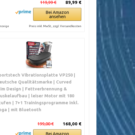
119,99 €
89,99 €
Bei Amazon
ansehen
Preis inkl. MwSt., zzgl. Versandkosten
nzeige
portstech Vibrationsplatte VP250 |
eutsche Qualitätsmarke | Curved
lim Design | Fettverbrennung &
uskelaufbau | leiser Motor mit 180
tufen | 7+1 Trainingsprogramme inkl.
oga | mit Bluetooth
199,00 €
168,00 €
Bei Amazon