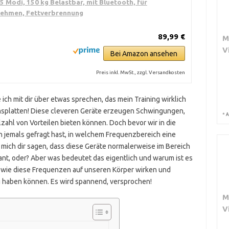
5 Modi, 150 kg Belastbar, mit Bluetooth, für
nehmen, Fettverbrennung
89,99 €
M
V
Bei Amazon ansehen
Preis inkl. MwSt., zzgl. Versandkosten
 ich mit dir über etwas sprechen, das mein Training wirklich
ionsplatten! Diese cleveren Geräte erzeugen Schwingungen,
*
A
lzahl von Vorteilen bieten können. Doch bevor wir in die
ich jemals gefragt hast, in welchem Frequenzbereich eine
s mich dir sagen, dass diese Geräte normalerweise im Bereich
sant, oder? Aber was bedeutet das eigentlich und warum ist es
 wie diese Frequenzen auf unseren Körper wirken und
g haben können. Es wird spannend, versprochen!
M
V