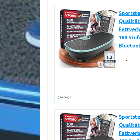
Sportste
Qualität
Fettverb
180 Stuf
Bluetoo
*
Anzeige
Sportste
Qualität
Fettverb