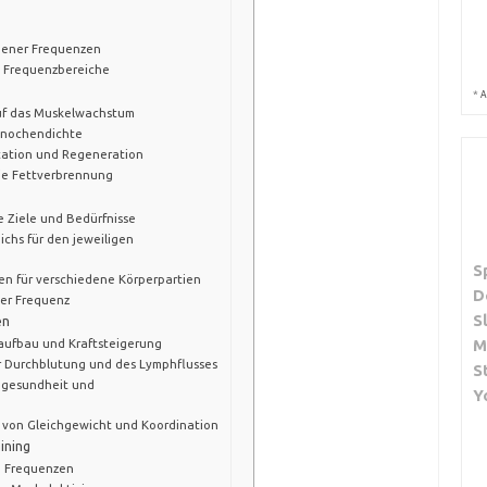
dener Frequenzen
en Frequenzbereiche
*
A
uf das Muskelwachstum
 Knochendichte
itation und Regeneration
ie Fettverbrennung
e Ziele und Bedürfnisse
ichs für den jeweiligen
S
gen für verschiedene Körperpartien
D
der Frequenz
S
en
aufbau und Kraftsteigerung
M
r Durchblutung und des Lymphflusses
S
ngesundheit und
Y
g von Gleichgewicht und Koordination
ining
e Frequenzen