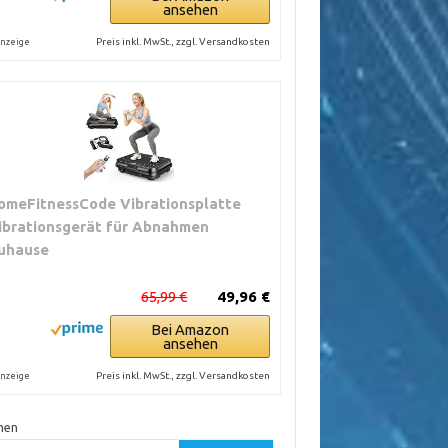
ansehen
Preis inkl. MwSt., zzgl. Versandkosten
nzeige
omeFitnessCode Vibrationsplatte
ibrationsgerät für Abnahmen
uhause
65,99 €
49,96 €
Bei Amazon
ansehen
Preis inkl. MwSt., zzgl. Versandkosten
nzeige
hen