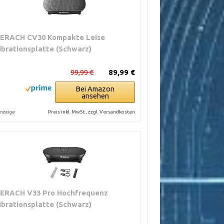
ERACH CV30 Kompakte Leise
ibrationsplatte (Schwarz)
99,99 €
89,99 €
Bei Amazon
ansehen
Preis inkl. MwSt., zzgl. Versandkosten
nzeige
ERACH V33 Pro Hochfrequenz
ibrationsplatte (Schwarz)