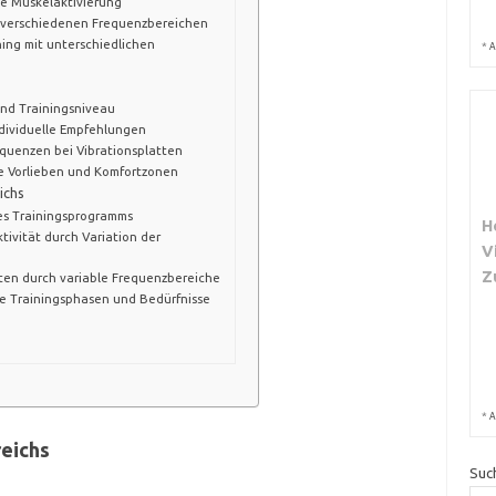
e Muskelaktivierung
 verschiedenen Frequenzbereichen
ning mit unterschiedlichen
*
A
und Trainingsniveau
ndividuelle Empfehlungen
quenzen bei Vibrationsplatten
le Vorlieben und Komfortzonen
ichs
des Trainingsprogramms
H
tivität durch Variation der
V
Z
iten durch variable Frequenzbereiche
ne Trainingsphasen und Bedürfnisse
*
A
eichs
Suc